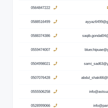
0564847222
0588516499
ayyaz6499@g
0588374386
saqib.gondal04
0559474007
bluechipuae@
0504998021
sami_sad63@
0507076428
abdul_shaki66@
0555506258
info@astsu
0528999066
info@pan