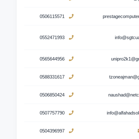
0506115571
prestagecompute
0552471993
info@sgtcu
0565644956
unipro2k1@g
0588331617
tzoneajman@g
0506850424
naushad@net
0507757790
info@alfahadso
0504396997