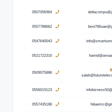
0507056964
deltacompu@g
0557788662
best786uae@g
0547640043
info@smartsen
0521722310
hamid@amaa
0509075886
salah@futuretele
0556019123
infobizness50
0557435186
hibaemc@gm