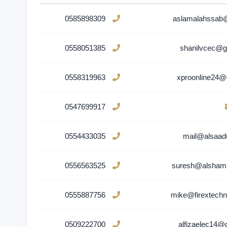
0585898309
aslamalahssab
0558051385
shanilvcec@g
0558319963
xproonline24@
0547699917
0554433035
mail@alsaad
0556563525
suresh@alsham
0555887756
mike@firextechn
0509222700
alfizaelec14@