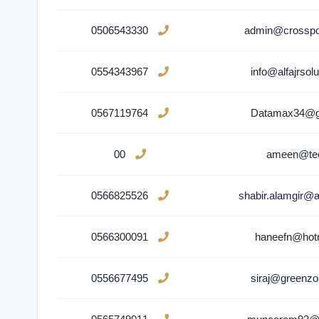
0506543330
admin@crosspo
0554343967
info@alfajrsol
0567119764
Datamax34@g
00
ameen@te
0566825526
shabir.alamgir@a
0566300091
haneefn@hot
0556677495
siraj@greenzo