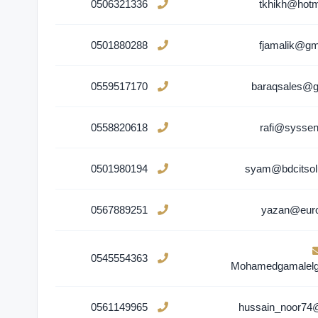
0506321336
tkhikh@hotm
0501880288
fjamalik@gm
0559517170
baraqsales@g
0558820618
rafi@sysse
0501980194
syam@bdcitsol
0567889251
yazan@euro
0545554363
Mohamedgamalelg
0561149965
hussain_noor74