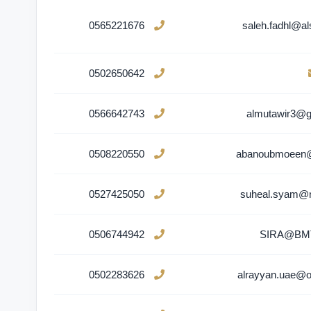
0565221676
saleh.fadhl@a
0502650642
0566642743
almutawir3@g
0508220550
abanoubmoeen
0527425050
suheal.syam@n
0506744942
SIRA@BM
0502283626
alrayyan.uae@o