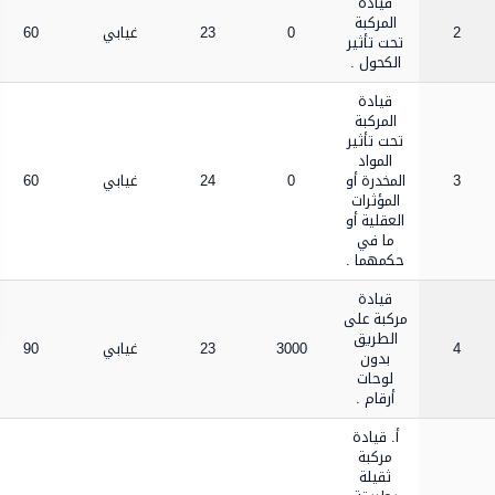
قيادة
المركبة
2
0
23
غيابي
60
تحت تأثير
الكحول .
قيادة
المركبة
تحت تأثير
المواد
3
المخدرة أو
0
24
غيابي
60
المؤثرات
العقلية أو
ما في
حكمهما .
قيادة
مركبة على
الطريق
4
3000
23
غيابي
90
بدون
لوحات
أرقام .
‌أ. قيادة
مركبة
ثقيلة