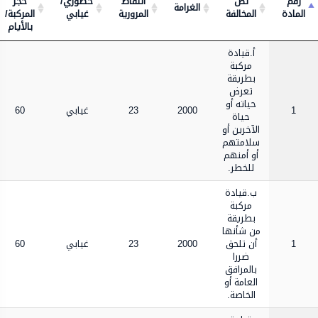
رقم
نص
النقاط
حضوري/
حجز
الغرامة
المادة
المخالفة
المرورية
غيابي
المركبة/
بالأيام
أ‌.قيادة
مركبة
بطريقة
تعرض
حياته أو
1
2000
23
غيابي
60
حياة
الآخرين أو
سلامتهم
أو أمنهم
للخطر.
ب‌.قيادة
مركبة
بطريقة
من شأنها
1
أن تلحق
2000
23
غيابي
60
ضررا
بالمرافق
العامة أو
الخاصة.