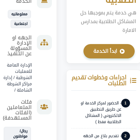
الخدمة
هي خدمة يتم بموجبها حل
معلوماتيه
المشاكل الطلابية بمدارس
اجتماعية
الامارة
الجهه او
الإدارة
المسؤولة
ابدأ الخدمة
عن التنفيذ
الإدارة العامة
للعمليات
اجراءات وخطوات تقديم
الشرطية / إدارة
الطلبات
مراكز الشرطة
الشاملة /
فئات
- الحضور لمركز الخدمة او
1
المتعاملين
عن طريق التطبيق
(الفئات
الالكتروني ( المشاكل
المستهدفة)
الطلابية فقط )
رجال/
- تقديم بلاغ من الجهه
2
مواطنون