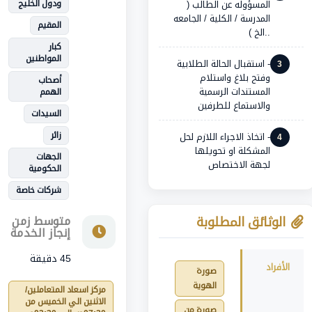
ودول الخليج
المسؤوله عن الطالب (
المدرسة / الكلية / الجامعه
المقيم
..الخ )
كبار
المواطنين
- استقبال الحالة الطلابية
3
وفتح بلاغ واستلام
أصحاب
المستندات الرسمية
الهمم
والاستماع للطرفين
السيدات
زائر
- اتخاذ الاجراء اللازم لحل
4
المشكلة او تحويلها
الجهات
لجهة الاختصاص
الحكومية
شركات خاصة
الوثائق المطلوبة
متوسط زمن
إنجاز الخدمة
45 دقيقة
الأفراد
صورة
الهوية
مركز اسعاد المتعاملين/
الاثنين الي الخميس من
صورة من