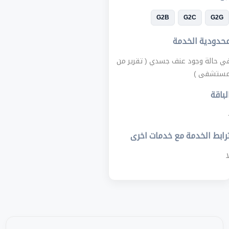
G2B
G2C
G2G
حدودية الخدمة
ي حالة وجود عنف جسدي ( تقرير من
ستشفى )
لباقة
رابط الخدمة مع خدمات اخرى
ا