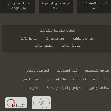
الهوية الإعلامية لشرطة
شرطة عجمان على
شرطة عجمان على Apple
عجمان
Google Play
Store
البوابات الحكومية الإلكترونية
اماراتي.امارات
شارك.امارات
تواصل 171
بيانات.امارات
بيئتنا.امارات
سياسة الخصوصية
إخلاء المسؤولية
الشروط والاحكام
وعــد حــكــومــة دولــة الإمارات لخدمات المستقبل
حقوق النسخ
امكانية الوصول
القوانين و المراسيم الأمنية
اتصل بنا