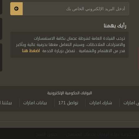
رأيك يهمنا
ترحب القيادة العامة لشرطة عجمان بكافة الاستفسارات
والاقتراحات الملاحظات، وسيتم التعامل معها بحرفية عالية وبأكبر
قدر من الاهتمام والشفافية . تفضل بزيارة الخدمة
اضغط هنا
البوابات الحكومية الإلكترونية
ي.امارات
شارك.امارات
تواصل 171
بيانات.امارات
بيئتنا.
د حــكــومــة دولــة الإمارات لخدمات المستقبل
حقوق النسخ